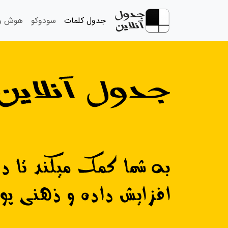
جدول کلمات
سودوکو
هوش و 