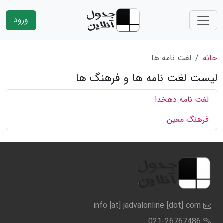
ورود
خانه
لغت نامه ها
لیست لغت نامه ها و فرهنگ ها
لغت نامه دهخدا
فرهنگ معین
info [at] jadvalonline [dot] com
021-26767486