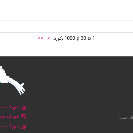
1
تا
30
از
1000
رکورد
>
>>
خوراک جدو
خوراک جدو
وظ است
خوراک جد