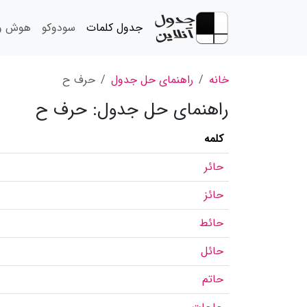
جدول کلمات
سودوکو
هوش و 
خانه
راهنمای حل جدول
حرف ح
راهنمای حل جدول: حرف ح
کلمه
حائر
حائز
حائط
حائل
حاتم