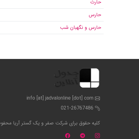
حارث
حارس
حارس و نگهبان شب
info [at] jadvalonline [dot] com
021-26767486
کلیه حقوق برای شرکت صفر و یک گستر آریا محف