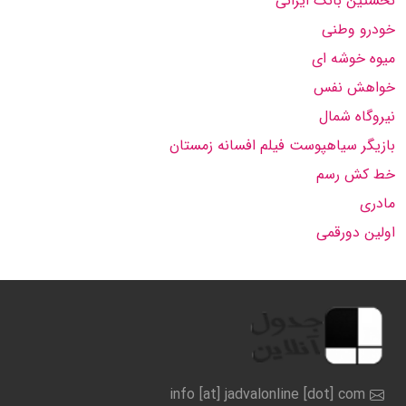
نخستین بانک ایرانی
خودرو وطنی
میوه خوشه ای
خواهش نفس
نیروگاه شمال
بازیگر سیاهپوست فیلم افسانه زمستان
خط کش رسم
مادری
اولین دورقمی
info [at] jadvalonline [dot] com