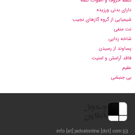
تلفظ حروف و اصوات کلمه
دارای بدنی ورزیده
شیمیایی از گروه گازهای نجیب
نت منفی
شاخه زدایی
پساوند از رسیدن
فاقد آرامش و امنیت
عقیم
بی جنبشی
info [at] jadvalonline [dot] com