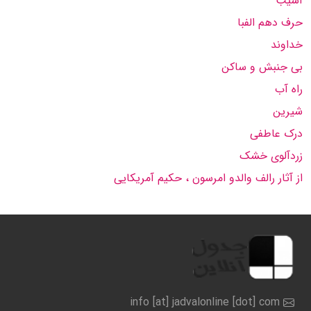
آسیب
حرف دهم الفبا
خداوند
بی جنبش و ساکن
راه آب
شیرین
درک عاطفی
زردآلوی خشک
از آثار رالف والدو امرسون ، حکیم آمریکایی
info [at] jadvalonline [dot] com