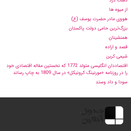
دست درد
از میوه ها
هووی مادر حضرت یوسف (ع)
بزرگ‌ترین حامی دولت پاکستان
همنشینان
قصد و اراده
شیمی کربن
اقتصاددان انگلیسی متولد 1772 که نخستین مقاله اقتصادی خود
را در روزنامه «مورنینگ کرونیکل» در سال 1809 به چاپ رساند
سودا و داد وستد