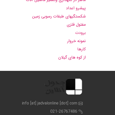
پیشرو اعداد
شکستگیهای طبقات رسوبی زمین
مفتول فلزی
برودت
نمونه خروار
کارها
از کوه های گیلان
info [at] jadvalonline [dot] com
021-26767486