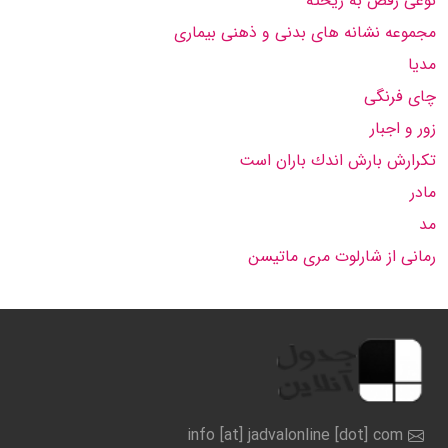
نوعی رقص به ریخته
مجموعه نشانه هاى بدنى و ذهنى بیمارى
مدیا
چای فرنگی
زور و اجبار
تكرارش بارش اندك باران است
مادر
مد
رمانى از شارلوت مرى ماتیسن
info [at] jadvalonline [dot] com