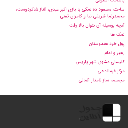
پایتخت استونی
ساخته مسعود ده نمكى با بازى اكبر عبدى، الناز شاكردوست،
محمدرضا شریفى نیا و كامران تفتى
آنچه بوسیله آن بتوان بالا رفت
نمک ها
پول خرد هندوستان
رهبر و امام
کلیسای مشهور شهر پاریس
مرکز فرماندهی
مجسمه ساز نامدار آلمانی