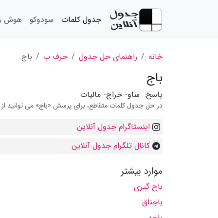
جدول کلمات
سودوکو
هوش و 
خانه
راهنمای حل جدول
حرف ب
باج
باج
پاسخ:
ساو- خراج- مالیات
در حل جدول کلمات متقاطع، برای پرسش «باج» می توانید از پ
اینستاگرام جدول آنلاین
کانال تلگرام جدول آنلاین
موارد بیشتر
باج گیری
باجناق
باجه