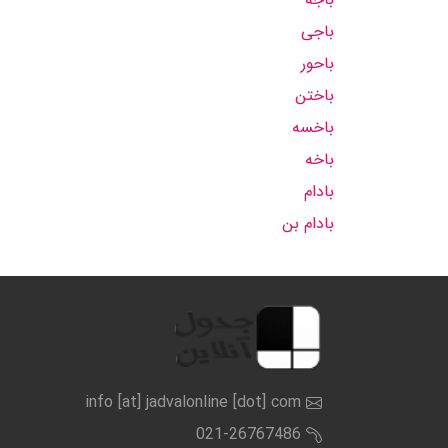
باجی
باحور
باختن
باخسه
باخه
بادام
بادام بن
info [at] jadvalonline [dot] com
021-26767486