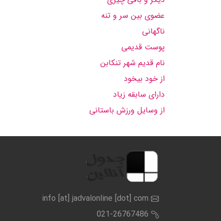
عضوی بین سر و تنه
ناگهانی
پوست قدیمی
نام قدیم شهر تنکابن
از خود بیخود
دارای سابقه زیاد
از وسایل ورزش باستانی
info [at] jadvalonline [dot] com
021-26767486