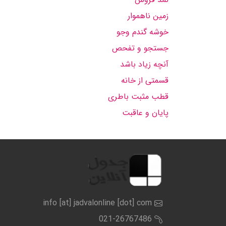
زمین ناهموار
خوشه گندم وجو
جستجو و تفحص
آنچه زیاد باشد
قسمتی از خانه
قطب مثبت باطری
پایان و عاقبت
info [at] jadvalonline [dot] com
021-26767486