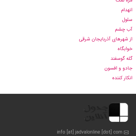
مزه نمک
انهدام
سلول
آب چشم
از شهرهای آذربایجان شرقی
خوابگاه
گله گوسفند
جادو و افسون
انکار کننده
info [at] jadvalonline [dot] com