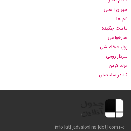
حمام بخار
حیوان ا هلی
نام ها
ماست چكیده
عذرخواهی
پول هخامنشی
سردار رومی
درك كردن
ظاهر ساختمان
info [at] jadvalonline [dot] com