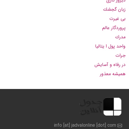
دیروز تازی
زبان گجشك
بی غیرت
پروردگار عالم
مدرك
واحد پول ا یتالیا
جرات
در رفاه و آسایش
همیشه معذور
info [at] jadvalonline [dot] com