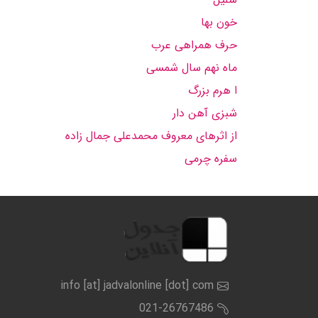
خون بها
حرف همراهی عرب
ماه نهم سال شمسی
ا هرم بزرگ
شبزی آهن دار
از اثرهای معروف محمدعلی جمال زاده
سفره چرمی
info [at] jadvalonline [dot] com
021-26767486