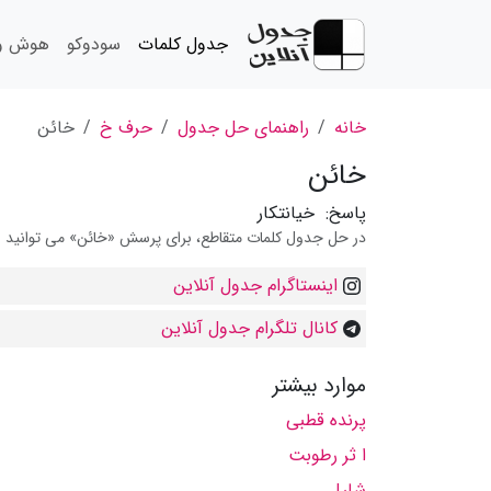
جدول کلمات
سودوکو
هوش و 
خانه
راهنمای حل جدول
حرف خ
خائن
خائن
پاسخ:
خیانتکار
در حل جدول کلمات متقاطع، برای پرسش «خائن» می توانید از 
اینستاگرام جدول آنلاین
کانال تلگرام جدول آنلاین
موارد بیشتر
پرنده قطبی
ا ثر رطوبت
شلیل