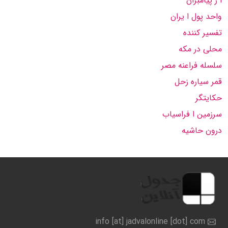
ا ز پیامبران
واحد پول ا یران
تفسیر كننده
محلی در مكه
سلسله فراعنه مصر
قمر سیاره زحل
حكایتگر
سرزمین ا فراسیاب
درون حاشیه
info [at] jadvalonline [dot] com