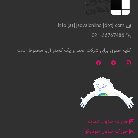
info [at] jadvalonline [dot] com
021-26767486
کلیه حقوق برای شرکت صفر و یک گستر آریا محفوظ است
خوراک جدول کلمات
خوراک جدول سودوکو