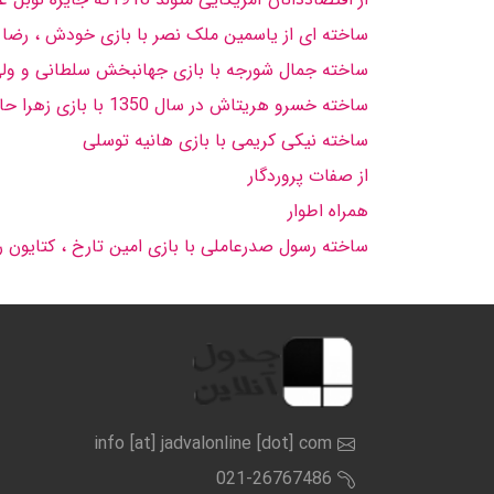
ساخته ای از یاسمین ملک نصر با بازی خودش ، رضا 
ساخته جمال شورجه با بازی جهانبخش سلطانی و ولی ا
ساخته خسرو هریتاش در سال 1350 با بازی زهرا حاتمی و سیامک دولتشاهی
ساخته نیکی کریمی با بازی هانیه توسلی
از صفات پروردگار
همراه اطوار
ساخته رسول صدرعاملی با بازی امین تارخ ، کتایون 
info [at] jadvalonline [dot] com
021-26767486