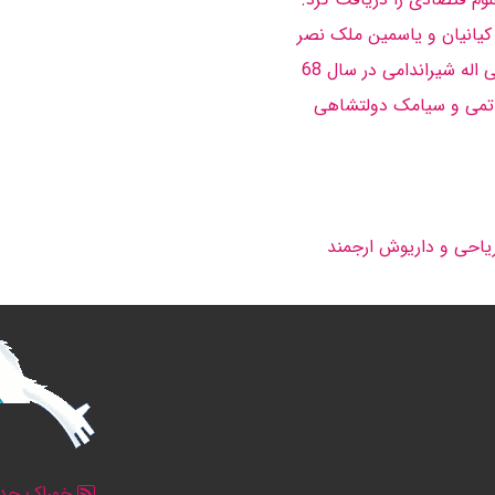
کیانیان و یاسمین ملک نصر
له شیراندامی در سال 68
ریاحی و داریوش ارجمند
خوراک جدو