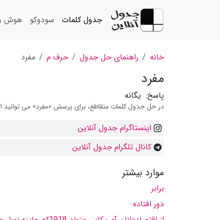
جدول کلمات
سودوکو
هوش و 
خانه
راهنمای حل جدول
حرف م
مفرد
مفرد
پاسخ:
یگانه
در حل جدول کلمات متقاطع، برای پرسش «مفرد» می توانید از 
اینستاگرام جدول آنلاین
کانال تلگرام جدول آنلاین
موارد بیشتر
برابر
دور افتاده
از اقتصاددانان آمریکایی متولد 1918که جایزه نوبل علوم قتصادی را دریافت کرد.