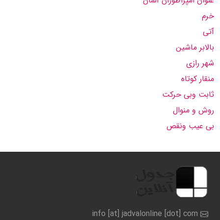
عنوان امپراطوران آلمان
خرم
آتی
بالابر ماشین
شهر رازی
منقار كوتاه
ثابت وبی حركت
روش و منوال
بی عیب ونقص
info [at] jadvalonline [dot] com