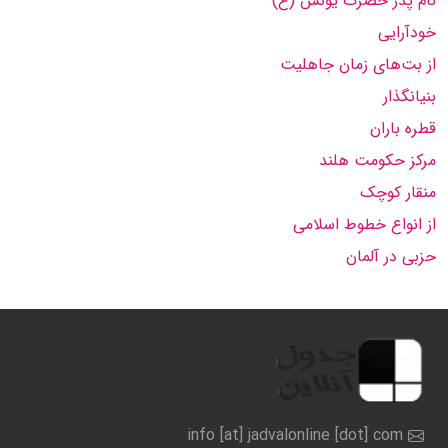
نام پدر حضرت یونس (ع)
خودآرایی
از بت‌های زمان جاهلیت
بنیانگذار
قطره باران
مرکز حکومت هلند
منقار کوچک
از انواع خطوط اسلامی
حزبی در آلمان
info [at] jadvalonline [dot] com