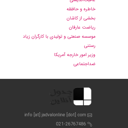
خاطره و حافظه
بخشی از کاشان
ریاضت عارفان
موسسه صنعتی و تولیدی با کارگران زیاد
رستنی
وزیر امور خارجه آمریکا
ضداجتماعی
info [at] jadvalonline [dot] com
021-26767486