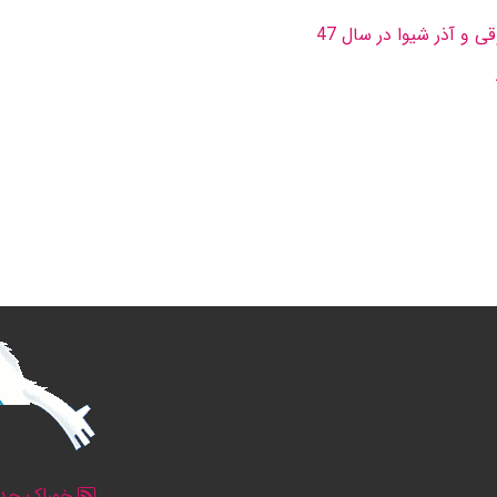
 و آذر شیوا در سال 47
خوراک جدو