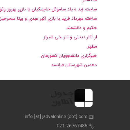
ساخته زند ه یاد ساموئل خاچیكیان با بازی بهروز وثوقی
ساخته مهرداد فرید با بازی اكبر عبدی و بیتا سحرخیز
حكیم و دانشمند
از آثار دیدنی و تاریخی شیراز
مظهر
خبرگزاری دانشجویان کشورمان
دهمین شهرستان فرانسه
info [at] jadvalonline [dot] com
021-26767486