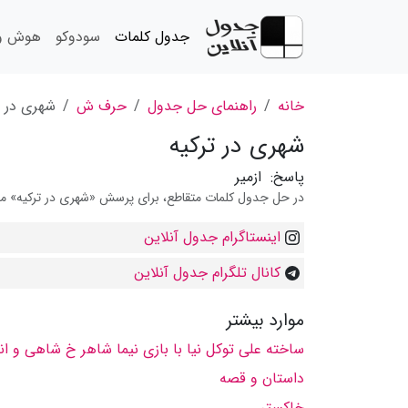
جدول کلمات
سودوکو
هوش و 
خانه
راهنمای حل جدول
حرف ش
شهری در ت
شهری در تركیه
پاسخ:
ازمیر
در حل جدول کلمات متقاطع، برای پرسش «شهری در تركیه» می ت
اینستاگرام جدول آنلاین
کانال تلگرام جدول آنلاین
موارد بیشتر
ساخته علی توكل نیا با بازی نیما شاهر خ شاهی و ان
داستان و قصه
خاكستر