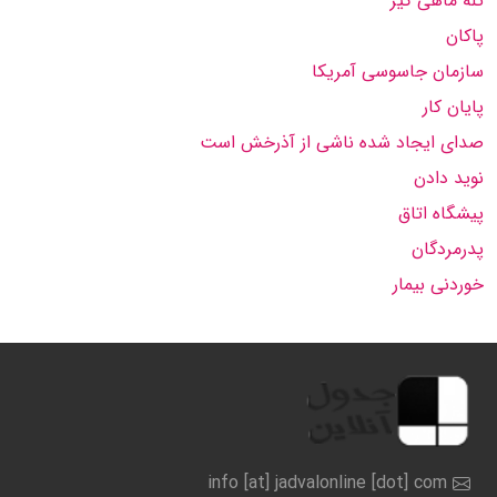
تله ماهی گیر
پاکان
سازمان جاسوسی آمریکا
پایان کار
صدای ایجاد شده ناشی از آذرخش است
نوید دادن
پیشگاه اتاق
پدرمردگان
خوردنی بیمار
info [at] jadvalonline [dot] com