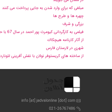
مبلغى كه براى وارد شدن به جایى پرداخت مى كنند
چهره ها و طرح ها
بزرگى و شرف
فیلمى به كارگردانى كیومرث پور احمد در سال 67 با حضور جهانگیر الماسى، علیرضا خمسه و مهوش افشار پناه
از آثار كارنامه هیچكاك
شهرى در لارستان فارس
از ساخته هاى كریستوفر نولان با نقش آفرینى لئوناردو
info [at] jadvalonline [dot] com
021-26767486