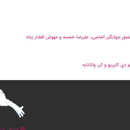
 دى كاپریو و كن واتانابه
خوراک جدو