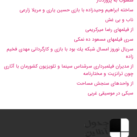
منسوب به پروردگار
ساخته ابراهیم وحیدزاده با بازى حسین یارى و مریلا زارعى
ناب و بى غش
از فیلمهاى رضا میركریمى
سرى فیلمهاى مسعود ده نمكى
سریال نوروز امسال شبكه یك بود با بازى و كارگردانى مهدى فخیم
زاده
از مدیران فیلمبردارى سرشناس سینما و تلویزیون كشورمان با آثارى
چون ترانزیت و مختارنامه
از واحدهاى سنجش مساحت
سبكى در موسیقى غربى