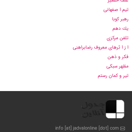
علف حصیر
تیم ا صفهانی
رهبر كوبا
یك دهم
تلفن مركزی
ا ز ا ثرهای معروف رضابراهنی
فكر و ذهن
مظهر سبكی
تیر و كمان رستم
info [at] jadvalonline [dot] com