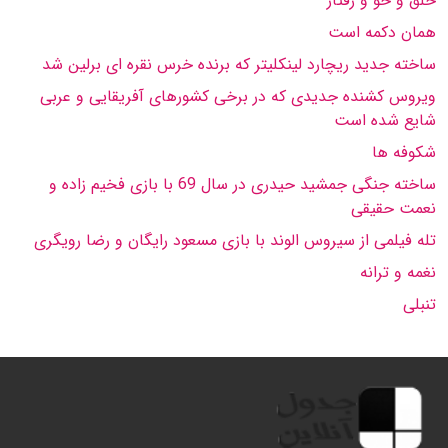
خلق و خو و رفتار
همان دكمه است
ساخته جدید ریچارد لینكلیتر كه برنده خرس نقره اى برلین شد
ویروس كشنده جدیدى كه در برخى كشورهاى آفریقایى و عربى
شایع شده است
شكوفه ها
ساخته جنگى جمشید حیدرى در سال 69 با بازى فخیم زاده و
نعمت حقیقى
تله فیلمى از سیروس الوند با بازى مسعود رایگان و رضا رویگرى
نغمه و ترانه
تنبلى