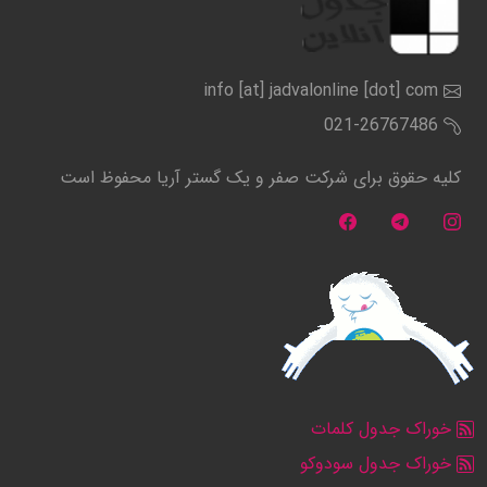
info [at] jadvalonline [dot] com
021-26767486
کلیه حقوق برای شرکت صفر و یک گستر آریا محفوظ است
خوراک جدول کلمات
خوراک جدول سودوکو