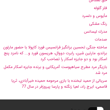
حق نشناس
فلز گلوله
مأیوس و دلسرد
رنگ مشكی
مدرك لیسانس
صدمات
ساخته جنگى تحسین برانگیز فرانسیس فورد كاپولا با حضور مارلون
براندو، مارتین شین، رابرت دووال، هریسون فورد و... كه نامزد پنج
اسكار بود و دو جایزه اسكار را تصاحب كرد
بازیگر مرد مطرح سیاهپوست آمریكایى و برنده جایزه اسكار مكمل
مرد شد
سریالى از حمید لبخنده با بازى مرحومه حمیده خیرآبادى، ثریا
قاسمى، ایرج راد، لعیا زنگنه و پارسا پیروزفر در سال 77