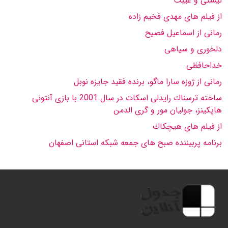
نیستى و غیبت
از فیلم هاى مهدى فخیم زاده
رمانى از اسماعیل فصیح
دلخورى و سیاهى
خداحافظى
رمانى از ژوزه سارا ماگو، برنده فقید جایزه نوبل
ساخته ترسناك رایدلى اسكات در سال 2001 با بازى آنتونى
هاپكینز، جولیان مور و گرى الدمن
از فیلم هاى هیچكاك
برنامه پربیننده صبح هاى جمعه شبكه استانى اصفهان