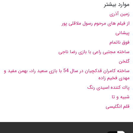
موارد بیشتر
زمین آذرى
از فیلم هاى مرحوم رسول ملاقلى پور
پیشانى
فوق ناتمام
ساخته مجتبى راعى با بازى رضا ناجى
گلخن
ساخته كامران قدكچیان در سال 54 با بازى سعید راد، بهمن مفید و
مهدى فخیم زاده
پاك كننده اسیدى رنگ
شبیه و تا
قلم انگلیسى