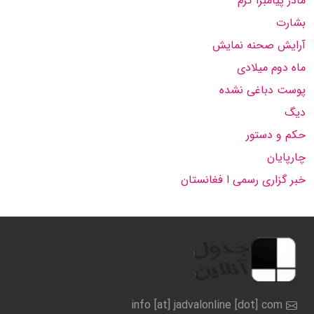
مادر پیامبرا كرم
بشارت
آرایش صحنه نمایش
ماه دوم میلادی
پوست دباغی نشده
دیگ
حكم و دستور
چارپایان
خبر گزاری رسمی ا فغانستان
info [at] jadvalonline [dot] com