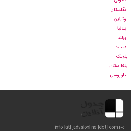
استونی
انگلستان
اوکراین
ایتالیا
ایرلند
ایسلند
بلژیک
بلغارستان
بیلوروسی
info [at] jadvalonline [dot] com