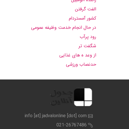
الفت گرفتن
کشور آمستردام
در حال انجام خدمت وظیفه عمومی
رود پرآب
شگفت تر
از وعد ه های غذایی
حدنصاب ورزشی
info [at] jadvalonline [dot] com
021-26767486