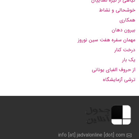
گیاهی از تیره نعناییان
خوشحالی و نشاط
همکاری
بیرون دهان
مهمان سفره هفت سین نوروز
درخت کنار
یک بار
از حروف الفبای یونانی
ترشی آزمایشگاه
info [at] jadvalonline [dot] com