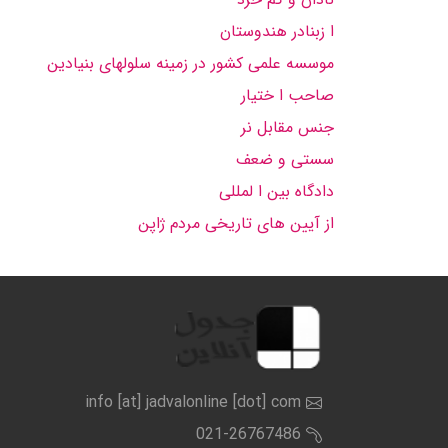
ا زبنادر هندوستان
موسسه علمی كشور در زمینه سلولهای بنیادین
صاحب ا ختیار
جنس مقابل نر
سستی و ضعف
دادگاه بین ا لمللی
از آیین های تاریخی مردم ژاپن
info [at] jadvalonline [dot] com
021-26767486