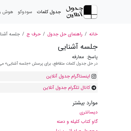
جدول کلمات
سودوکو
هوش و 
خانه
راهنمای حل جدول
حرف ج
جلسه آشنا
جلسه آشنایی
پاسخ:
معارفه
در حل جدول کلمات متقاطع، برای پرسش «جلسه آشنایی» می توا
اینستاگرام جدول آنلاین
کانال تلگرام جدول آنلاین
موارد بیشتر
دیسانتری
گاو كتاب كلیله و دمنه
محصول صادراتی برزیل