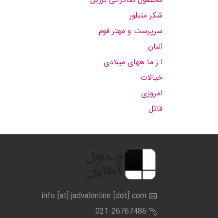
شكر متبلور
سرپرست و مهتر قوم
انبان
ا ز ما ههای میلادی
خیالات
امروزی
قاتل
info [at] jadvalonline [dot] com
021-26767486