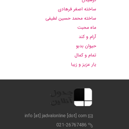
ساخته اصغر فرهادى
ساخته محمد حسین لطیفى
ماه محبت
آرام و كند
حیوان بدبو
تمام و كمال
یار عزیز و زیبا
info [at] jadvalonline [dot] com
021-26767486