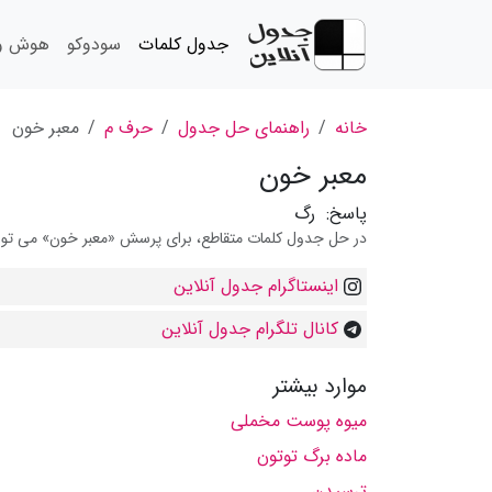
جدول کلمات
سودوکو
هوش و 
خانه
راهنمای حل جدول
حرف م
معبر خون
معبر خون
پاسخ:
رگ
در حل جدول کلمات متقاطع، برای پرسش «معبر خون» می توانید
اینستاگرام جدول آنلاین
کانال تلگرام جدول آنلاین
موارد بیشتر
میوه پوست مخملی
ماده برگ توتون
ترسیدن