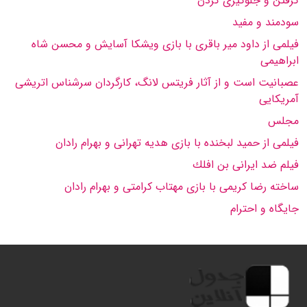
گرفتن و جلوگیرى كردن
سودمند و مفید
فیلمى از داود میر باقرى با بازى ویشكا آسایش و محسن شاه
ابراهیمى
عصبانیت است و از آثار فریتس لانگ، كارگردان سرشناس اتریشى
آمریكایى
مجلس
فیلمى از حمید لبخنده با بازى هدیه تهرانى و بهرام رادان
فیلم ضد ایرانى بن افلك
ساخته رضا كریمى با بازى مهتاب كرامتى و بهرام رادان
جایگاه و احترام