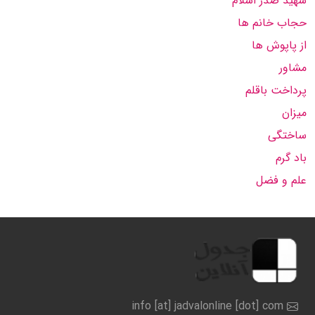
شهید صدر اسلام
حجاب خانم ها
از پاپوش ها
مشاور
پرداخت باقلم
میزان
ساختگی
باد گرم
علم و فضل
info [at] jadvalonline [dot] com