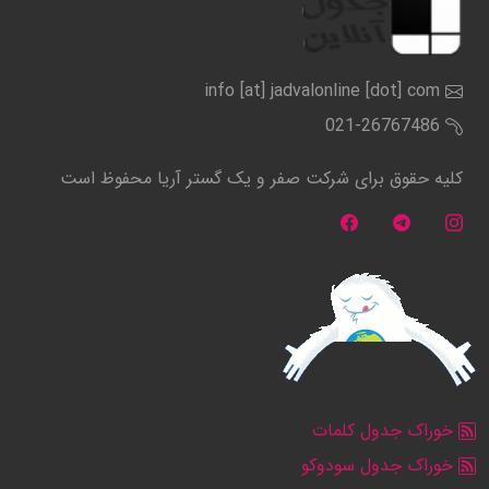
info [at] jadvalonline [dot] com
021-26767486
کلیه حقوق برای شرکت صفر و یک گستر آریا محفوظ است
خوراک جدول کلمات
خوراک جدول سودوکو