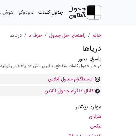
جدول کلمات
سودوکو
هوش و 
خانه
راهنمای حل جدول
حرف د
دریاها
دریاها
پاسخ:
بحور
در حل جدول کلمات متقاطع، برای پرسش «دریاها» می توانید از
اینستاگرام جدول آنلاین
کانال تلگرام جدول آنلاین
موارد بیشتر
هزاران
عكس
اندیشمند و متفكر