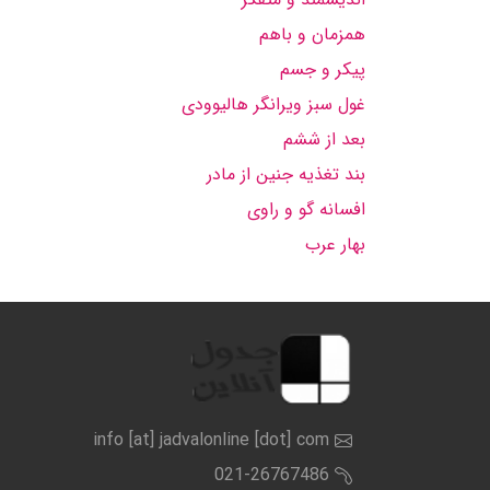
همزمان و باهم
پیكر و جسم
غول سبز ویرانگر هالیوودى
بعد از ششم
بند تغذیه جنین از مادر
افسانه گو و راوى
بهار عرب
info [at] jadvalonline [dot] com
021-26767486