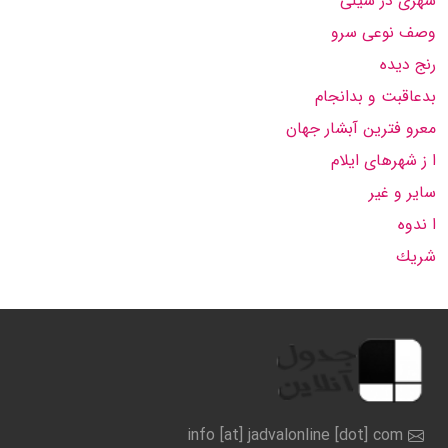
شهری در شیلی
وصف نوعی سرو
رنج دیده
بدعاقبت و بدانجام
معرو فترین آبشار جهان
ا ز شهرهای ایلام
سایر و غیر
ا ندوه
شریك
info [at] jadvalonline [dot] com