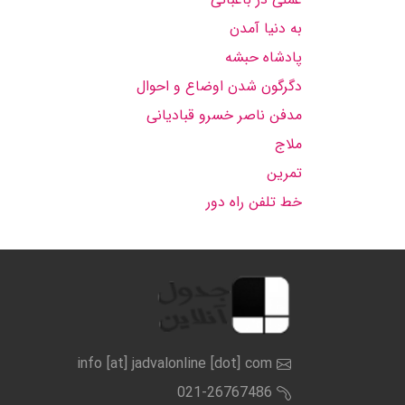
به دنیا آمدن
پادشاه حبشه
دگرگون شدن اوضاع و احوال
مدفن ناصر خسرو قبادیانی
ملاج
تمرین
خط تلفن راه دور
info [at] jadvalonline [dot] com
021-26767486