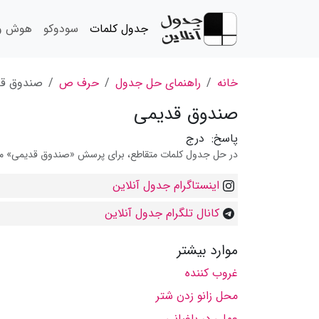
جدول کلمات
سودوکو
هوش و 
خانه
راهنمای حل جدول
حرف ص
صندوق قد
صندوق قدیمی
پاسخ:
درج
در حل جدول کلمات متقاطع، برای پرسش «صندوق قدیمی» می تو
اینستاگرام جدول آنلاین
کانال تلگرام جدول آنلاین
موارد بیشتر
غروب کننده
محل زانو زدن شتر
عملی در باغبانی