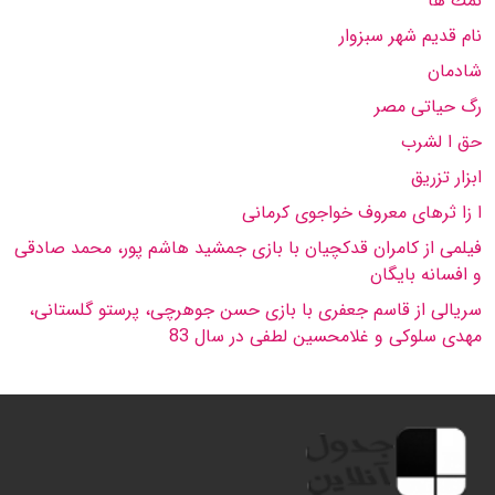
نمك ها
نام قدیم شهر سبزوار
شادمان
رگ حیاتی مصر
حق ا لشرب
ابزار تزریق
ا زا ثرهای معروف خواجوی كرمانی
فیلمى از كامران قدكچیان با بازى جمشید هاشم پور، محمد صادقى
و افسانه بایگان
سریالى از قاسم جعفرى با بازى حسن جوهرچى، پرستو گلستانى،
مهدى سلوكى و غلامحسین لطفى در سال 83