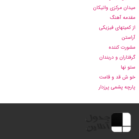
میدان مركزی واتیكان
مقدمه آهنگ
از كمیتهای فیزیكی
آراستن
مشورت كننده
گرفتاران و دربندان
ستو نها
خو ش قد و قامت
پارچه پشمی پرزدار