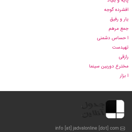
پایه و بنیاد
افشرده گوجه
یار و رفیق
جمع مرهم
ا حساس دشمنی
تهیدست
رازقی
مخترع دوربین سینما
ا بزار
info [at] jadvalonline [dot] com