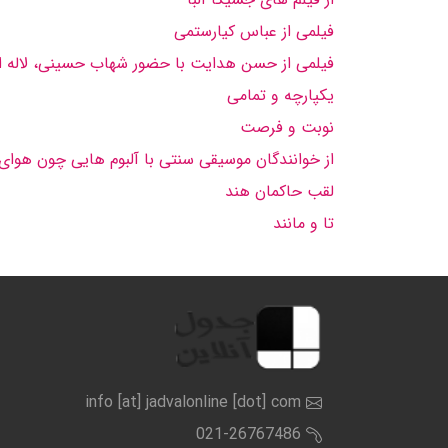
فیلمی از عباس كیارستمی
فیلمی از حسن هدایت با حضور شهاب حسینی، لاله اسك
یكپارچه و تمامی
نوبت و فرصت
از خوانندگان موسیقی سنتی با آلبوم هایی چون هوای
لقب حاكمان هند
تا و مانند
info [at] jadvalonline [dot] com
021-26767486