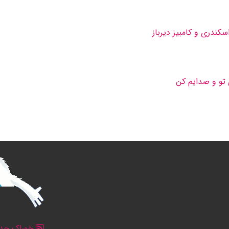
ندری و كامبیز دیرباز
 تو و صدایم کن
خوراک جدو