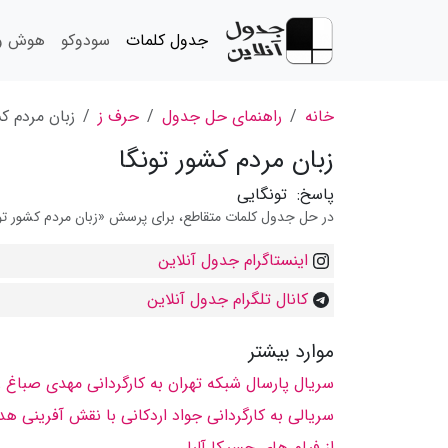
جدول کلمات
سودوکو
هوش و 
خانه
راهنمای حل جدول
حرف ز
زبان مردم كش
زبان مردم كشور تونگا
پاسخ:
تونگایی
در حل جدول کلمات متقاطع، برای پرسش «زبان مردم كشور تونگا
اینستاگرام جدول آنلاین
کانال تلگرام جدول آنلاین
موارد بیشتر
سریال پارسال شبكه تهران به كارگردانی مهدی صباغ زا
سریالی به كارگردانی جواد اردكانی با نقش آفرینی 
از فیلم های جسیكا آلبا