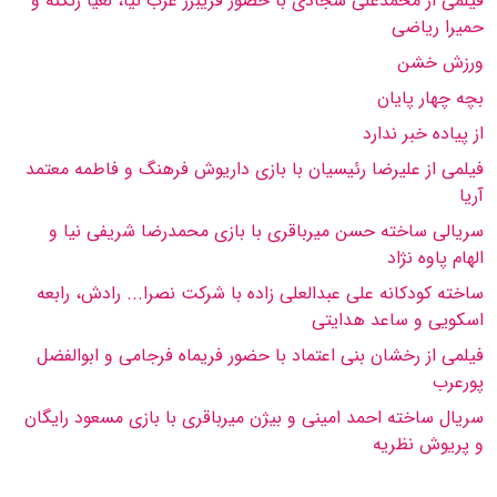
فیلمی از محمدعلی سجادی با حضور فریبرز عرب نیا، لعیا زنگنه و
حمیرا ریاضی
ورزش خشن
بچه چهار پایان
از پیاده خبر ندارد
فیلمی از علیرضا رئیسیان با بازی داریوش فرهنگ و فاطمه معتمد
آریا
سریالی ساخته حسن میرباقری با بازی محمدرضا شریفی نیا و
الهام پاوه نژاد
ساخته كودكانه علی عبدالعلی زاده با شركت نصرا... رادش، رابعه
اسكویی و ساعد هدایتی
فیلمی از رخشان بنی اعتماد با حضور فریماه فرجامی و ابوالفضل
پورعرب
سریال ساخته احمد امینی و بیژن میرباقری با بازی مسعود رایگان
و پریوش نظریه