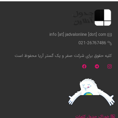
info [at] jadvalonline [dot] com
021-26767486
کلیه حقوق برای شرکت صفر و یک گستر آریا محفوظ است
خوراک جدول کلمات